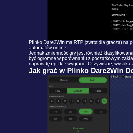
Plinko Dare2Win ma RTP (zwrot dla gracza) na po
automatów online.
Jednak zmienność gry jest również klasyfikowana
być ogromne w porównaniu z początkowym zakła
naprawdę epickie wygrane. Oczywiście, wysoka 
Jak grać w Plinko Dare2Win 