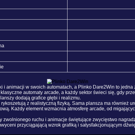
na
ie
 i animacji w swoich automatach, a Plinko Dare2Win to jedna z
lasyczne automaty arcade, a każdy sektor świeci się, gdy prz
anszy dodają grafice głębi i realizmu.
 i rykoszetują z realistyczną fizyką. Sama plansza ma również ur
kową. Każdy element wzmacnia atmosferę arcade, od migających
ty zwolnionego ruchu i animacje świętujące zwycięstwo nagrad
wyceni przyciągającą wzrok grafiką i satysfakcjonującym dźwi