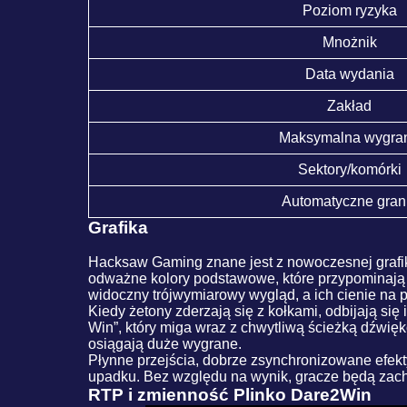
Poziom ryzyka
Mnożnik
Data wydania
Zakład
Maksymalna wygra
Sektory/komórki
Automatyczne gran
Grafika
Hacksaw Gaming znane jest z nowoczesnej grafiki
odważne kolory podstawowe, które przypominają k
widoczny trójwymiarowy wygląd, a ich cienie na pl
Kiedy żetony zderzają się z kołkami, odbijają się
Win”, który miga wraz z chwytliwą ścieżką dźwię
osiągają duże wygrane.
Płynne przejścia, dobrze zsynchronizowane efek
upadku. Bez względu na wynik, gracze będą zach
RTP i zmienność Plinko Dare2Win