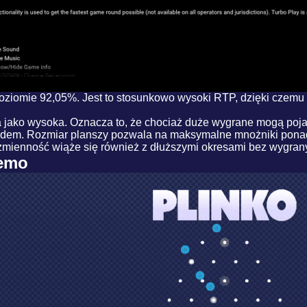
ziomie 92,05%. Jest to stosunkowo wysoki RTP, dzięki czemu g
 jako wysoka. Oznacza to, że chociaż duże wygrane mogą pojawi
dem. Rozmiar planszy pozwala na maksymalne mnożniki ponad
zmienność wiąże się również z dłuższymi okresami bez wygran
Demo