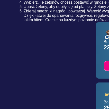
Wybierz, ile żetonów chcesz postawić w rundzie,
Upuść żetony, aby odbiły się od planszy. Żetony z
Zbieraj mnożniki nagród i powtarzaj. Wartość w
Dzięki łatwej do opanowania rozgrywce, regulowa
takim hitem. Gracze na każdym poziomie doświadc
Bo
2
Bo
2