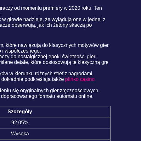
graczy od momentu premiery w 2020 roku. Ten
.
 w głowie nadzieję, że wylądują one w jednej z
racze obserwują, jak ich żetony skaczą po
, które nawiązują do klasycznych motywów gier,
o i współczesnego.
czy do nostalgicznej epoki świetności gier.
ślane detale, które dostosowują tę klasyczną grę
łków w kierunku różnych stref z nagrodami,
 dokładnie podkreślają także
plinko casino
ieniu się oryginalnych gier zręcznościowych,
do dopracowanego formatu automatu online.
Szczegóły
92,05%
Wysoka