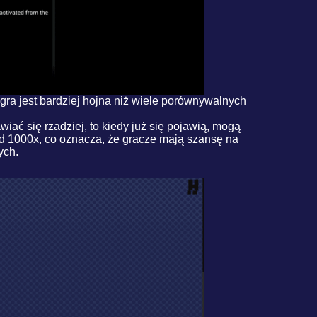
ra jest bardziej hojna niż wiele porównywalnych
ać się rzadziej, to kiedy już się pojawią, mogą
 1000x, co oznacza, że gracze mają szansę na
ych.