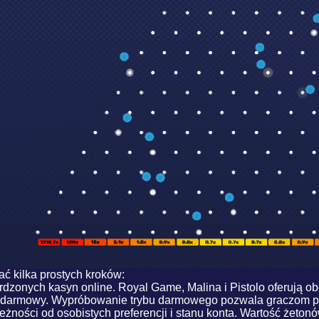
ć kilka prostych kroków:
dzonych kasyn online. Royal Game, Malina i Pistolo oferują o
yb darmowy. Wypróbowanie trybu darmowego pozwala graczom p
żności od osobistych preferencji i stanu konta. Wartość żetonó