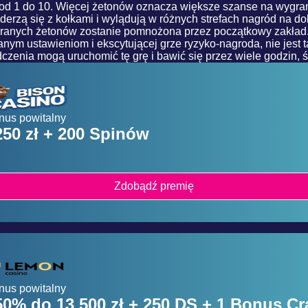
 od 1 do 10. Więcej żetonów oznacza większe szanse na wygraną
derzą się z kołkami i wylądują w różnych strefach nagród na do
ygranych żetonów zostanie pomnożona przez początkowy zakład
nym ustawieniom i ekscytującej grze ryzyko-nagroda, nie jest 
zenia mogą uruchomić tę grę i bawić się przez wiele godzin, 
nus powitalny
250 zł + 200 Spinów
Zdobądź premię
nus powitalny
50% do 13 500 zł + 250 DS + 1 Bonus Cr