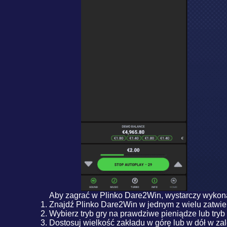
Aby zagrać w Plinko Dare2Win, wystarczy wykona
Znajdź Plinko Dare2Win w jednym z wielu zatwier
Wybierz tryb gry na prawdziwe pieniądze lub tr
Dostosuj wielkość zakładu w górę lub w dół w zale