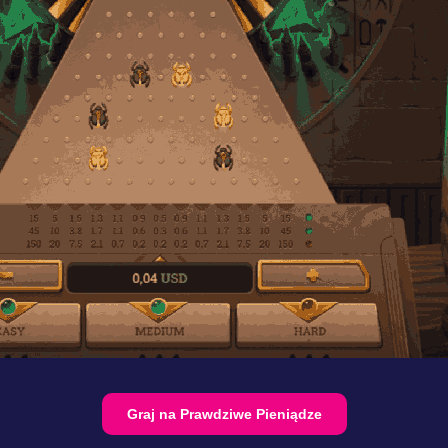
Graj na Prawdziwe Pieniądze