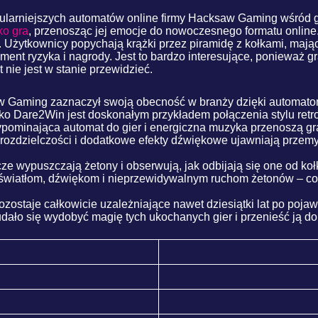
pularniejszych automatów online firmy Hacksaw Gaming wśród 
ko gra
, przenosząc jej emocje do nowoczesnego formatu online
. Użytkownicy popychają krążki przez piramidę z kołkami, mając
ement ryzyka i nagrody. Jest to bardzo interesujące, ponieważ g
 nie jest w stanie przewidzieć.
w Gaming zaznaczył swoją obecność w branży dzięki automatom
ko Dare2Win jest doskonałym przykładem połączenia stylu retr
rzypominająca automat do gier i energiczna muzyka przenoszą gra
 rozdzielczości i dodatkowe efekty dźwiękowe ujawniają przemy
cze wypuszczają żetony i obserwują, jak odbijają się one od ko
ć światłom, dźwiękom i nieprzewidywalnym ruchom żetonów – co
zostaje całkowicie uzależniające nawet dziesiątki lat po pojaw
 udało się wydobyć magię tych ukochanych gier i przenieść ją 